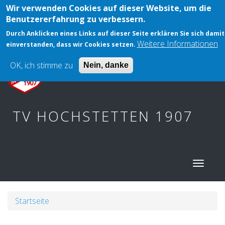
Direkt
Wir verwenden Cookies auf dieser Website, um die
User
Anmelden
zum
Benutzererfahrung zu verbessern.
account
Inhalt
DAMENGYMNASTIK
Durch Anklicken eines Links auf dieser Seite erklären Sie sich damit
menu
Weitere Informationen
einverstanden, dass wir Cookies setzen.
OK, ich stimme zu
Nein, danke
TV HOCHSTETTEN 1907
Main
navig
Pfadnavigation
Startseite