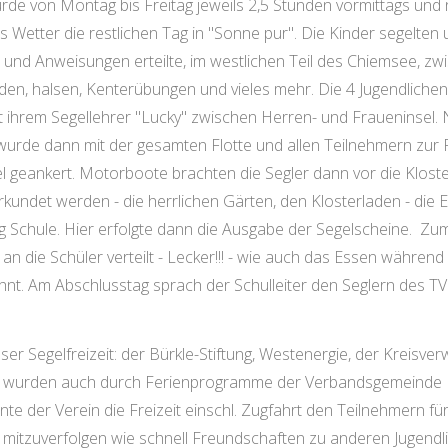
urde von Montag bis Freitag jeweils 2,5 Stunden vormittags un
Wetter die restlichen Tag in "Sonne pur". Die Kinder segelten u
und Anweisungen erteilte, im westlichen Teil des Chiemsee, zw
den, halsen, Kenterübungen und vieles mehr. Die 4 Jugendlichen
t ihrem Segellehrer "Lucky" zwischen Herren- und Fraueninsel.
urde dann mit der gesamten Flotte und allen Teilnehmern zur Fr
el geankert. Motorboote brachten die Segler dann vor die Klost
rkundet werden - die herrlichen Gärten, den Klosterladen - di
ng Schule. Hier erfolgte dann die Ausgabe der Segelscheine. Z
an die Schüler verteilt - Lecker!!! - wie auch das Essen währ
hnt. Am Abschlusstag sprach der Schulleiter den Seglern des TV
ser Segelfreizeit: der Bürkle-Stiftung, Westenergie, der Kreis
Es wurden auch durch Ferienprogramme der Verbandsgemeinde 
e der Verein die Freizeit einschl. Zugfahrt den Teilnehmern für
h mitzuverfolgen wie schnell Freundschaften zu anderen Jugend