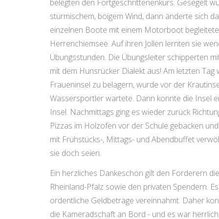
belegten den Fortgeschrittenenkurs. Gesegelt w
stürmischem, böigem Wind, dann änderte sich das 
einzelnen Boote mit einem Motorboot begleitete 
Herrenchiemsee. Auf ihren Jollen lernten sie wen
Übungsstunden. Die Übungsleiter schipperten mi
mit dem Hunsrücker Dialekt aus! Am letzten Tag w
Fraueninsel zu belagern, wurde vor der Krautins
Wassersportler wartete. Dann konnte die Insel e
Insel. Nachmittags ging es wieder zurück Richtu
Pizzas im Holzofen vor der Schule gebacken und 
mit Frühstücks-, Mittags- und Abendbuffet verwö
sie doch seien.
Ein herzliches Dankeschön gilt den Förderern die
Rheinland-Pfalz sowie den privaten Spendern. 
ordentliche Geldbeträge vereinnahmt. Daher konnt
die Kameradschaft an Bord - und es war herrlic