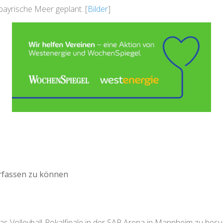
ayrische Meer geplant. [
Bilder
]
rfassen zu können
as Volleyball-Pokalfinale in der SAP Arena in Mannheim zu bes