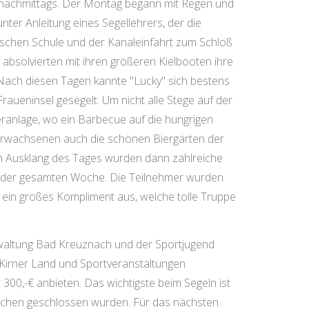
d nachmittags. Der Montag begann mit Regen und
nter Anleitung eines Segellehrers, der die
ischen Schule und der Kanaleinfahrt zum Schloß
 absolvierten mit ihren größeren Kielbooten ihre
 Nach diesen Tagen kannte "Lucky" sich bestens
aueninsel gesegelt. Um nicht alle Stege auf der
eranlage, wo ein Barbecue auf die hungrigen
e Erwachsenen auch die schönen Biergärten der
um Ausklang des Tages wurden dann zahlreiche
end der gesamten Woche. Die Teilnehmer wurden
 ein großes Kompliment aus, welche tolle Truppe
verwaltung Bad Kreuznach und der Sportjugend
Kirner Land und Sportveranstaltungen
 300,-€ anbieten. Das wichtigste beim Segeln ist
lichen geschlossen wurden. Für das nächsten