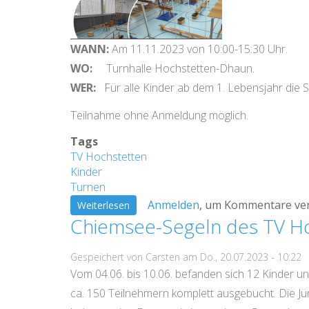
WANN:
Am 11.11.2023 von 10:00-15:30 Uhr.
WO:
Turnhalle Hochstetten-Dhaun.
WER:
Für alle Kinder ab dem 1. Lebensjahr die 
Teilnahme ohne Anmeldung möglich.
Tags
TV Hochstetten
Kinder
Turnen
Anmelden
, um Kommentare ve
über
Weiterlesen
Chiemsee-Segeln des TV H
KINDER-
TURN-
Gespeichert von
Carsten
am
Do., 20.07.2023 - 10:22
TAG
Vom 04.06. bis 10.06. befanden sich 12 Kinder un
ca. 150 Teilnehmern komplett ausgebucht. Die J