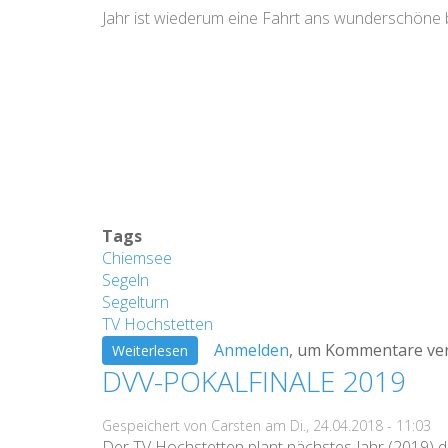
Jahr ist wiederum eine Fahrt ans wunderschöne b
Tags
Chiemsee
Segeln
Segelturn
TV Hochstetten
Anmelden
, um Kommentare ve
über
Weiterlesen
DVV-POKALFINALE 2019
Chiemsee-
Segeln
Gespeichert von
Carsten
am
Di., 24.04.2018 - 11:03
des
Der TV Hochstetten plant nächstes Jahr (2019) d