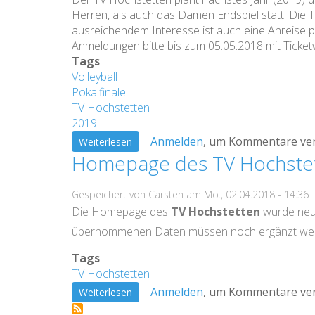
Herren, als auch das Damen Endspiel statt. Die T
TV
ausreichendem Interesse ist auch eine Anreise p
Hochstetten
Anmeldungen bitte bis zum 05.05.2018 mit Ticket
Tags
Volleyball
Pokalfinale
TV Hochstetten
2019
Anmelden
, um Kommentare ve
über
Weiterlesen
Homepage des TV Hochstet
DVV-
POKALFINALE
Gespeichert von
Carsten
am
Mo., 02.04.2018 - 14:36
2019
Die Homepage des
TV Hochstetten
wurde neu 
übernommenen Daten müssen noch ergänzt we
Tags
TV Hochstetten
Anmelden
, um Kommentare ve
über
Weiterlesen
Homepage