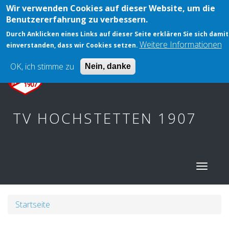
Direkt
Wir verwenden Cookies auf dieser Website, um die
User
Anmelden
zum
Benutzererfahrung zu verbessern.
account
Inhalt
KINDERTURNEN
Durch Anklicken eines Links auf dieser Seite erklären Sie sich damit
menu
Weitere Informationen
einverstanden, dass wir Cookies setzen.
OK, ich stimme zu
Nein, danke
TV HOCHSTETTEN 1907
Main
navig
Pfadnavigation
Startseite